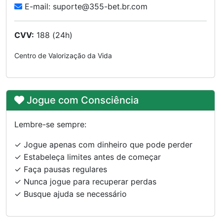
E-mail:
suporte@355-bet.br.com
CVV:
188 (24h)
Centro de Valorização da Vida
Jogue com Consciência
Lembre-se sempre:
✓ Jogue apenas com dinheiro que pode perder
✓ Estabeleça limites antes de começar
✓ Faça pausas regulares
✓ Nunca jogue para recuperar perdas
✓ Busque ajuda se necessário