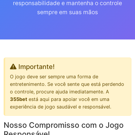
responsabilidade e mantenha o controle
sempre em suas mãos
Importante!
O jogo deve ser sempre uma forma de
entretenimento. Se você sente que está perdendo
o controle, procure ajuda imediatamente. A
355bet
está aqui para apoiar você em uma
experiência de jogo saudável e responsável.
Nosso Compromisso com o Jogo
Responsável