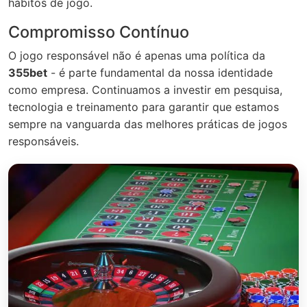
hábitos de jogo.
Compromisso Contínuo
O jogo responsável não é apenas uma política da
355bet
- é parte fundamental da nossa identidade
como empresa. Continuamos a investir em pesquisa,
tecnologia e treinamento para garantir que estamos
sempre na vanguarda das melhores práticas de jogos
responsáveis.