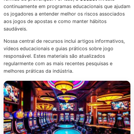
continuamente em programas educacionais que ajudam
os jogadores a entender melhor os riscos associados
aos jogos de apostas e como manter hábitos
saudáveis.
Nossa central de recursos inclui artigos informativos,
vídeos educacionais e guias práticos sobre jogo
responsável. Estes materiais são atualizados
regularmente com as mais recentes pesquisas e
melhores práticas da indústria.