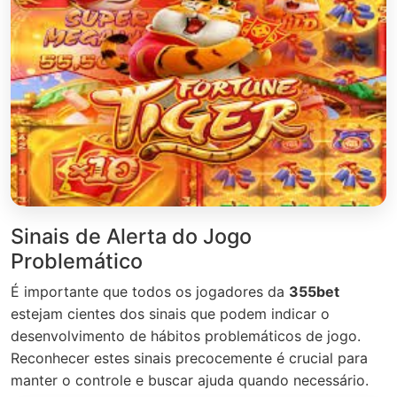
Sinais de Alerta do Jogo
Problemático
É importante que todos os jogadores da
355bet
estejam cientes dos sinais que podem indicar o
desenvolvimento de hábitos problemáticos de jogo.
Reconhecer estes sinais precocemente é crucial para
manter o controle e buscar ajuda quando necessário.