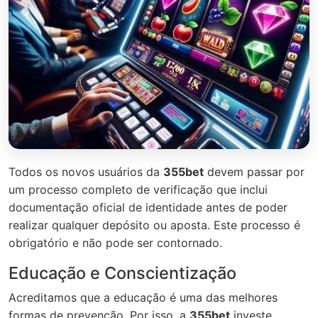
Todos os novos usuários da
355bet
devem passar por
um processo completo de verificação que inclui
documentação oficial de identidade antes de poder
realizar qualquer depósito ou aposta. Este processo é
obrigatório e não pode ser contornado.
Educação e Conscientização
Acreditamos que a educação é uma das melhores
formas de prevenção. Por isso, a
355bet
investe