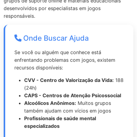
grupos de suporte online e materiais educacionais
desenvolvidos por especialistas em jogos
responsáveis.
Onde Buscar Ajuda
Se você ou alguém que conhece está
enfrentando problemas com jogos, existem
recursos disponíveis:
CVV - Centro de Valorização da Vida:
188
(24h)
CAPS - Centros de Atenção Psicossocial
Alcoólicos Anônimos:
Muitos grupos
também ajudam com vícios em jogos
Profissionais de saúde mental
especializados