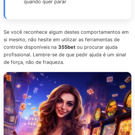
quando quer parar
Se você reconhece algum destes comportamentos em
si mesmo, não hesite em utilizar as ferramentas de
controle disponíveis na
355bet
ou procurar ajuda
profissional. Lembre-se de que pedir ajuda é um sinal
de força, não de fraqueza.