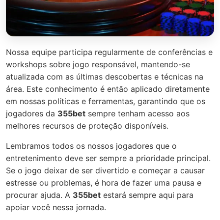
Nossa equipe participa regularmente de conferências e
workshops sobre jogo responsável, mantendo-se
atualizada com as últimas descobertas e técnicas na
área. Este conhecimento é então aplicado diretamente
em nossas políticas e ferramentas, garantindo que os
jogadores da
355bet
sempre tenham acesso aos
melhores recursos de proteção disponíveis.
Lembramos todos os nossos jogadores que o
entretenimento deve ser sempre a prioridade principal.
Se o jogo deixar de ser divertido e começar a causar
estresse ou problemas, é hora de fazer uma pausa e
procurar ajuda. A
355bet
estará sempre aqui para
apoiar você nessa jornada.