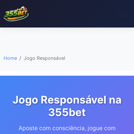
Home
Jogo Responsável
Jogo Responsável na
355bet
Aposte com consciência, jogue com