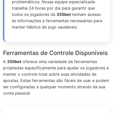
problemáticos. Nossa equipe especializada
trabalha 24 horas por dia para garantir que
todos os jogadores da
355bet
tenham acesso
às informações e ferramentas necessárias para
manter hábitos de jogo saudáveis.
Ferramentas de Controle Disponíveis
A
355bet
oferece uma variedade de ferramentas
projetadas especificamente para ajudar os jogadores a
manter o controle total sobre suas atividades de
apostas. Estas ferramentas são fáceis de usar e podem
ser configuradas a qualquer momento através da sua
conta pessoal.