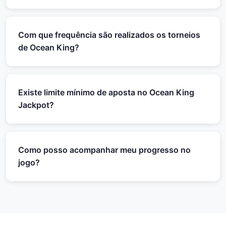
Com que frequência são realizados os torneios
de Ocean King?
Existe limite mínimo de aposta no Ocean King
Jackpot?
Como posso acompanhar meu progresso no
jogo?