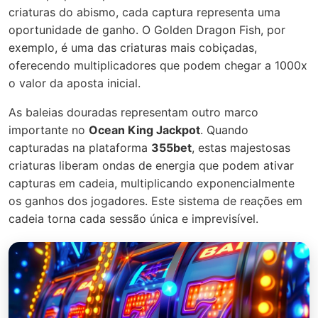
criaturas do abismo, cada captura representa uma
oportunidade de ganho. O Golden Dragon Fish, por
exemplo, é uma das criaturas mais cobiçadas,
oferecendo multiplicadores que podem chegar a 1000x
o valor da aposta inicial.
As baleias douradas representam outro marco
importante no
Ocean King Jackpot
. Quando
capturadas na plataforma
355bet
, estas majestosas
criaturas liberam ondas de energia que podem ativar
capturas em cadeia, multiplicando exponencialmente
os ganhos dos jogadores. Este sistema de reações em
cadeia torna cada sessão única e imprevisível.