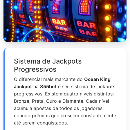
Sistema de Jackpots
Progressivos
O diferencial mais marcante do
Ocean King
Jackpot
na
355bet
é seu sistema de jackpots
progressivos. Existem quatro níveis distintos:
Bronze, Prata, Ouro e Diamante. Cada nível
acumula apostas de todos os jogadores,
criando prêmios que crescem constantemente
até serem conquistados.