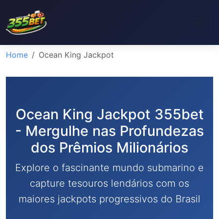
Home
Ocean King Jackpot
Ocean King Jackpot 355bet
- Mergulhe nas Profundezas
dos Prêmios Milionários
Explore o fascinante mundo submarino e
capture tesouros lendários com os
maiores jackpots progressivos do Brasil