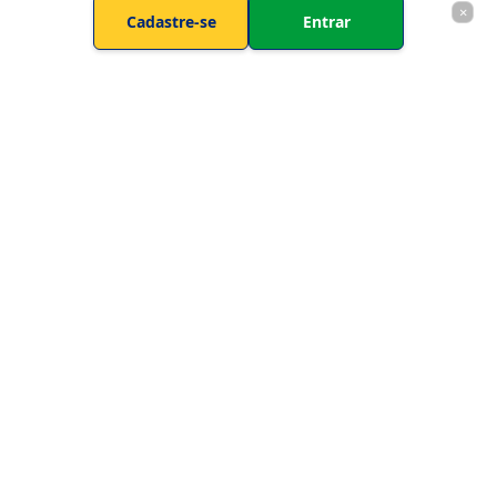
×
Cadastre-se
Entrar
355bet
A melhor plataforma de jogos online do Brasil. Diversão
garantida com segurança total.
Links Rápidos
Home
Tênis
Case Studies
Beterlive Jogo Ao Vivo
Jogos