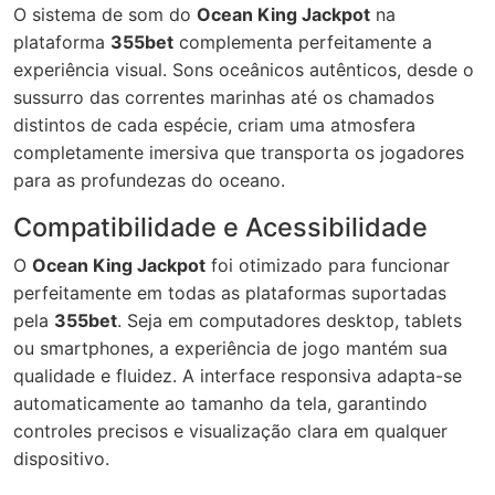
O sistema de som do
Ocean King Jackpot
na
plataforma
355bet
complementa perfeitamente a
experiência visual. Sons oceânicos autênticos, desde o
sussurro das correntes marinhas até os chamados
distintos de cada espécie, criam uma atmosfera
completamente imersiva que transporta os jogadores
para as profundezas do oceano.
Compatibilidade e Acessibilidade
O
Ocean King Jackpot
foi otimizado para funcionar
perfeitamente em todas as plataformas suportadas
pela
355bet
. Seja em computadores desktop, tablets
ou smartphones, a experiência de jogo mantém sua
qualidade e fluidez. A interface responsiva adapta-se
automaticamente ao tamanho da tela, garantindo
controles precisos e visualização clara em qualquer
dispositivo.