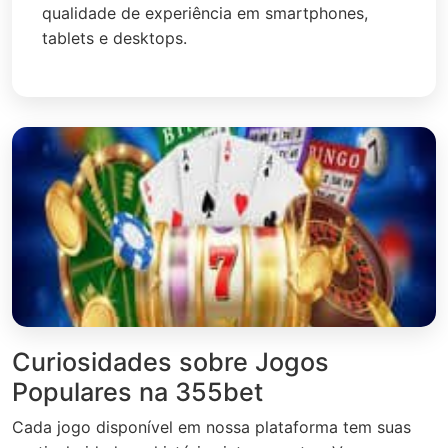
qualidade de experiência em smartphones,
tablets e desktops.
Curiosidades sobre Jogos
Populares na 355bet
Cada jogo disponível em nossa plataforma tem suas