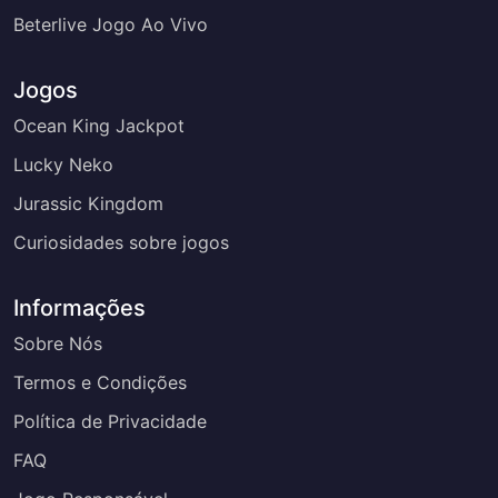
Beterlive Jogo Ao Vivo
Jogos
Ocean King Jackpot
Lucky Neko
Jurassic Kingdom
Curiosidades sobre jogos
Informações
Sobre Nós
Termos e Condições
Política de Privacidade
FAQ