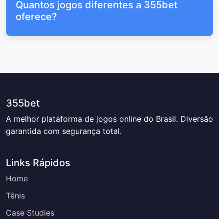
Quantos jogos diferentes a 355bet
oferece?
355bet
A melhor plataforma de jogos online do Brasil. Diversão
garantida com segurança total.
Links Rápidos
Home
Tênis
Case Studies