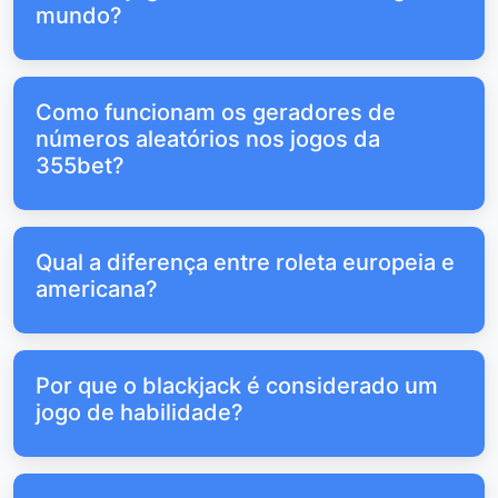
mundo?
Como funcionam os geradores de
números aleatórios nos jogos da
355bet?
Qual a diferença entre roleta europeia e
americana?
Por que o blackjack é considerado um
jogo de habilidade?