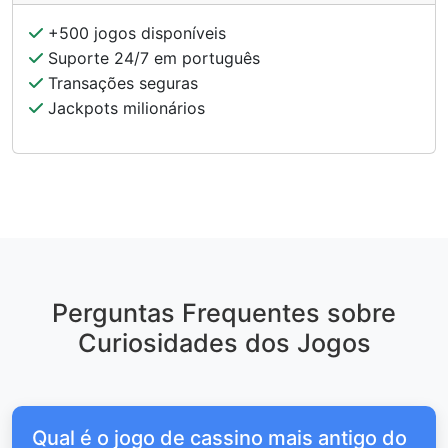
+500 jogos disponíveis
Suporte 24/7 em português
Transações seguras
Jackpots milionários
Perguntas Frequentes sobre
Curiosidades dos Jogos
Qual é o jogo de cassino mais antigo do