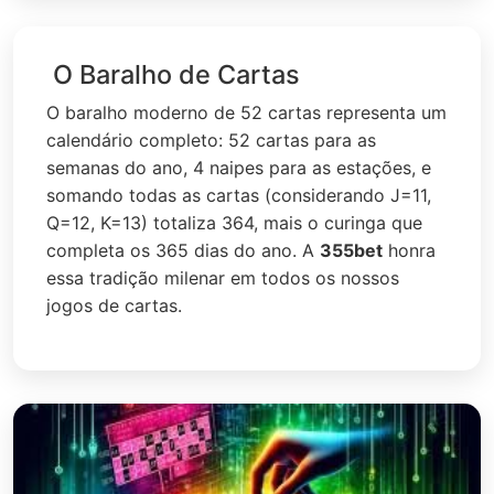
O Baralho de Cartas
O baralho moderno de 52 cartas representa um
calendário completo: 52 cartas para as
semanas do ano, 4 naipes para as estações, e
somando todas as cartas (considerando J=11,
Q=12, K=13) totaliza 364, mais o curinga que
completa os 365 dias do ano. A
355bet
honra
essa tradição milenar em todos os nossos
jogos de cartas.