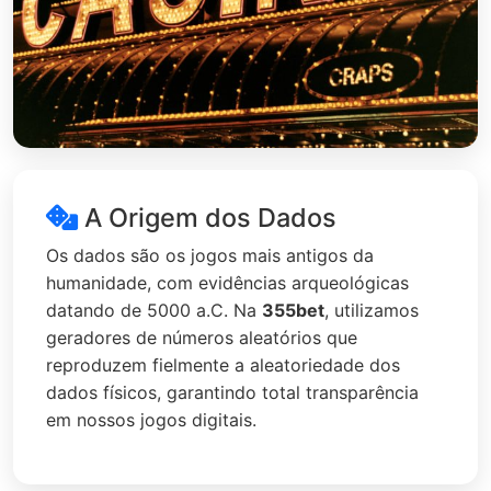
A Origem dos Dados
Os dados são os jogos mais antigos da
humanidade, com evidências arqueológicas
datando de 5000 a.C. Na
355bet
, utilizamos
geradores de números aleatórios que
reproduzem fielmente a aleatoriedade dos
dados físicos, garantindo total transparência
em nossos jogos digitais.