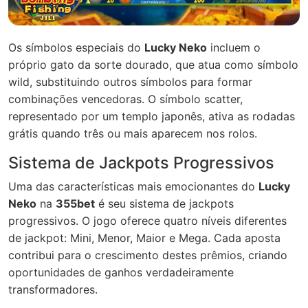
Os símbolos especiais do
Lucky Neko
incluem o
próprio gato da sorte dourado, que atua como símbolo
wild, substituindo outros símbolos para formar
combinações vencedoras. O símbolo scatter,
representado por um templo japonês, ativa as rodadas
grátis quando três ou mais aparecem nos rolos.
Sistema de Jackpots Progressivos
Uma das características mais emocionantes do
Lucky
Neko
na
355bet
é seu sistema de jackpots
progressivos. O jogo oferece quatro níveis diferentes
de jackpot: Mini, Menor, Maior e Mega. Cada aposta
contribui para o crescimento destes prêmios, criando
oportunidades de ganhos verdadeiramente
transformadores.