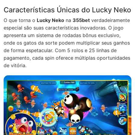
Características Únicas do Lucky Neko
O que torna o
Lucky Neko
na
355bet
verdadeiramente
especial são suas características inovadoras. O jogo
apresenta um sistema de rodadas bônus exclusivo,
onde os gatos da sorte podem multiplicar seus ganhos
de forma espetacular. Com 5 rolos e 25 linhas de
pagamento, cada spin oferece múltiplas oportunidades
de vitória.