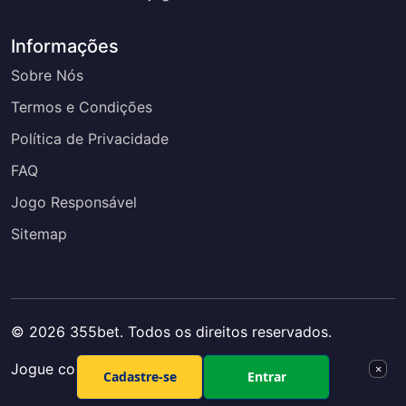
Informações
Sobre Nós
Termos e Condições
Política de Privacidade
FAQ
Jogo Responsável
Sitemap
© 2026 355bet. Todos os direitos reservados.
Jogue com responsabilidade. +18 anos.
×
Cadastre-se
Entrar