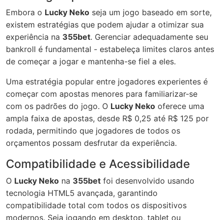
Embora o
Lucky Neko
seja um jogo baseado em sorte,
existem estratégias que podem ajudar a otimizar sua
experiência na
355bet
. Gerenciar adequadamente seu
bankroll é fundamental - estabeleça limites claros antes
de começar a jogar e mantenha-se fiel a eles.
Uma estratégia popular entre jogadores experientes é
começar com apostas menores para familiarizar-se
com os padrões do jogo. O
Lucky Neko
oferece uma
ampla faixa de apostas, desde R$ 0,25 até R$ 125 por
rodada, permitindo que jogadores de todos os
orçamentos possam desfrutar da experiência.
Compatibilidade e Acessibilidade
O
Lucky Neko
na
355bet
foi desenvolvido usando
tecnologia HTML5 avançada, garantindo
compatibilidade total com todos os dispositivos
modernos. Seja jogando em desktop, tablet ou