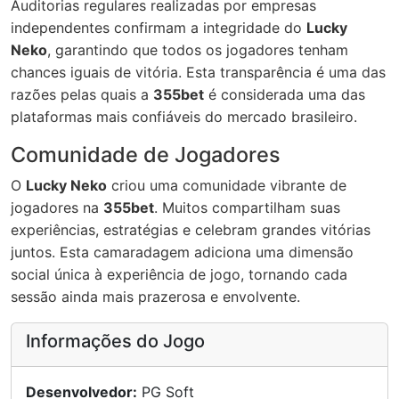
Auditorias regulares realizadas por empresas
independentes confirmam a integridade do
Lucky
Neko
, garantindo que todos os jogadores tenham
chances iguais de vitória. Esta transparência é uma das
razões pelas quais a
355bet
é considerada uma das
plataformas mais confiáveis do mercado brasileiro.
Comunidade de Jogadores
O
Lucky Neko
criou uma comunidade vibrante de
jogadores na
355bet
. Muitos compartilham suas
experiências, estratégias e celebram grandes vitórias
juntos. Esta camaradagem adiciona uma dimensão
social única à experiência de jogo, tornando cada
sessão ainda mais prazerosa e envolvente.
Informações do Jogo
Desenvolvedor:
PG Soft