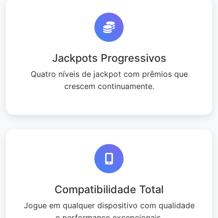
Jackpots Progressivos
Quatro níveis de jackpot com prêmios que
crescem continuamente.
Compatibilidade Total
Jogue em qualquer dispositivo com qualidade
e performance excepcionais.