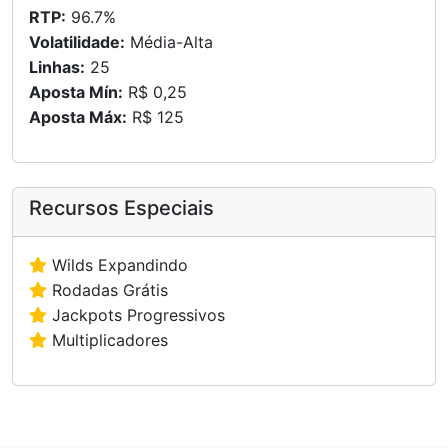
RTP:
96.7%
Volatilidade:
Média-Alta
Linhas:
25
Aposta Mín:
R$ 0,25
Aposta Máx:
R$ 125
Recursos Especiais
Wilds Expandindo
Rodadas Grátis
Jackpots Progressivos
Multiplicadores